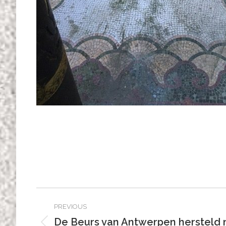
Post
PREVIOUS
navigation
De Beurs van Antwerpen hersteld m