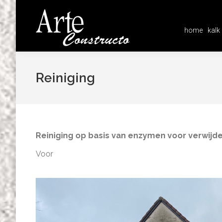
home
kalk
home
kalk
Reiniging
Reiniging op basis van enzymen voor verwijd
Voor