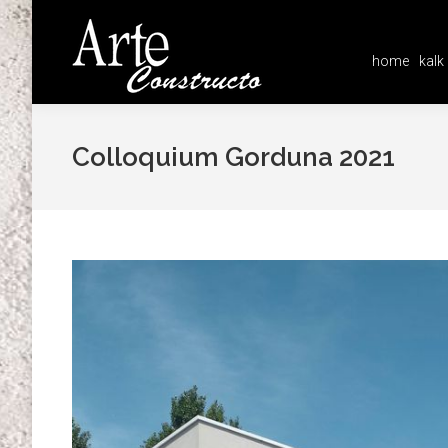
home
kalk
home
kalk
Colloquium Gorduna 2021