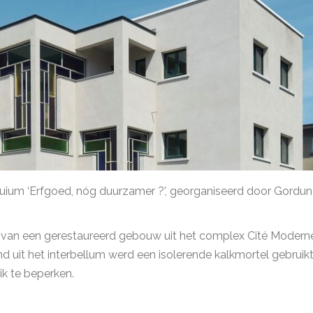
quium ‘Erfgoed, nóg duurzamer ?’, georganiseerd door Gordu
van een gerestaureerd gebouw uit het complex Cité Modern
uit het interbellum werd een isolerende kalkmortel gebruik
ik te beperken.