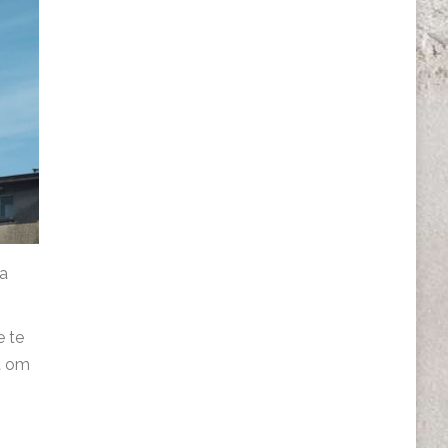
na
e te
t om