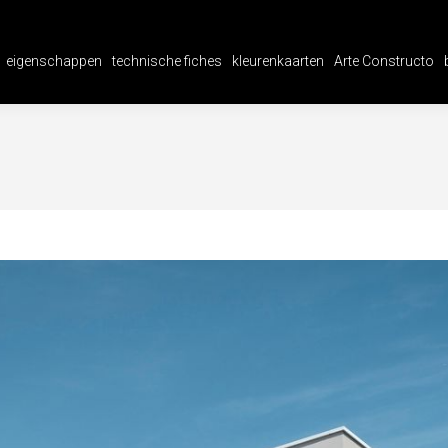
eigenschappen
technische fiches
kleurenkaarten
Arte Constructo
eigenschappen
technische fiches
kleurenkaarten
Arte Constructo