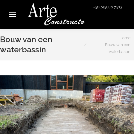
+32 (0)3 880 73 73
info@arteconstructo.be
Je bent hier:
Bouw van een
Home
Bouw van een
waterbassin
waterbassin