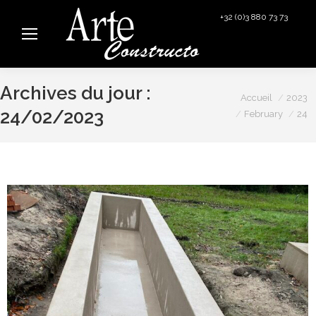
+32 (0)3 880 73 73
info@arteconstructo.be
Archives du jour :
Vous êtes ici :
Accueil
2023
24/02/2023
February
24