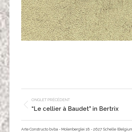
Navigation
ONGLET PRÉCÉDENT
de
“Le cellier à Baudet” in Bertrix
Onglet
commentaire
précédent
Arte Constructo bvba - Molenberglei 18 - 2627 Schelle (Belgiu