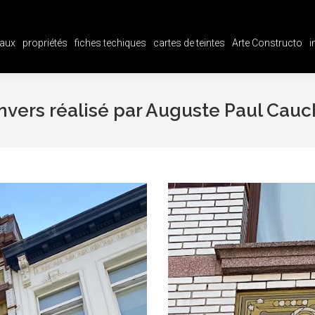
aux
propriétés
fiches techiques
cartes de teintes
Arte Constructo
i
aux
propriétés
fiches techiques
cartes de teintes
Arte Constructo
i
Anvers réalisé par Auguste Paul Cauc