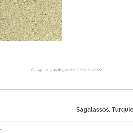
Catégorie Uncategorized
02/11/2022
Sagalassos, Turqui
Onglet
suivant
m)