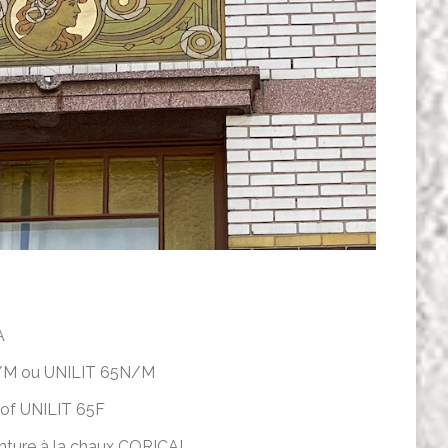
A
5N/M ou UNILIT 65N/M
5 of UNILIT 65F
einture à la chaux CORICAL